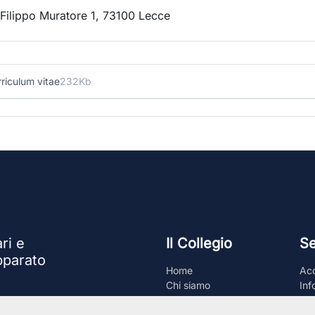
Filippo Muratore 1, 73100 Lecce
riculum vitae
232Kb
ri e
Il Collegio
Se
apparato
Home
Ac
Chi siamo
Inf
Giunta
Do
Componenti
Con