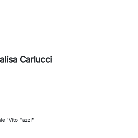
lisa Carlucci
o
e "Vito Fazzi"