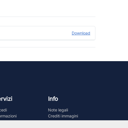
Download
rvizi
Info
cedi
Note legali
ormazioni
Crediti immagini
cumenti
Privacy
tatti
Impostazioni cookie