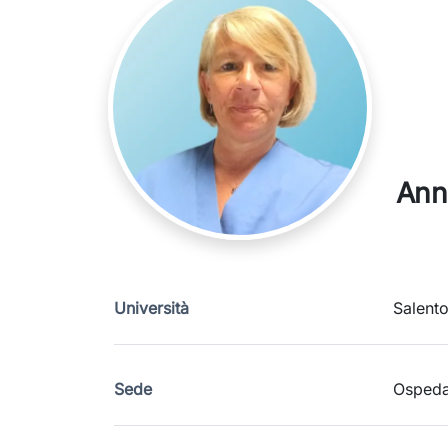
Anna
Università
Salent
Sede
Ospedal