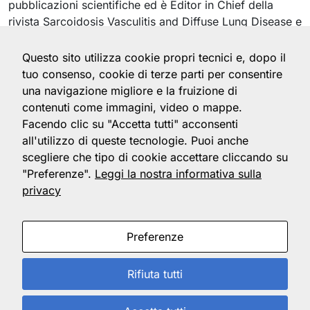
pubblicazioni scientifiche ed è Editor in Chief della
necessari
rivista Sarcoidosis Vasculitis and Diffuse Lung Disease e
Questi cookie
tesoriere della WASOG (World Association of
sono necessari
per il
Sarcoidosis and Other Granulomatous Disorders). Il
Questo sito utilizza cookie propri tecnici e, dopo il
funzionamento
Prof. Spagnolo è stato Associate Editor per le
tuo consenso, cookie di terze parti per consentire
del sito e non
interstiziopatie polmonari per la rivista Chest e
una navigazione migliore e la fruizione di
possono
segretario e Chair del Gruppo di Studio sulla sarcoidosi
contenuti come immagini, video o mappe.
essere
dell’European Respiratory Society.
disattivati nei
Facendo clic su "Accetta tutti" acconsenti
nostri sistemi.
all'utilizzo di queste tecnologie. Puoi anche
Di solito
scegliere che tipo di cookie accettare cliccando su
vengono
"Preferenze".
Leggi la nostra informativa sulla
impostati solo
privacy
in risposta alle
azioni da te
effettuate che
costituiscono
Collegio dei Professori Ordinari e
Preferenze
una richiesta di
Straordinari di Malattie dell'apparato
servizi, come
respiratorio
Rifiuta tutti
l'impostazione
delle
preferenze di
Il Collegio
Servizi
Info