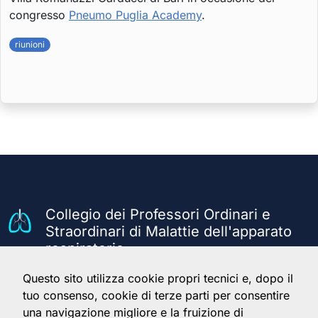
congresso
Pneumo Puglia Academy
.
riunioni
Collegio dei Professori Ordinari e
Straordinari di Malattie dell'apparato
respiratorio
Questo sito utilizza cookie propri tecnici e, dopo il
Il Collegio
Servizi
Info
tuo consenso, cookie di terze parti per consentire
una navigazione migliore e la fruizione di
Home
Accedi
Note legali