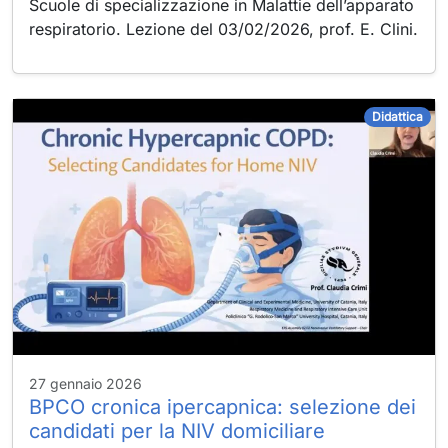
Scuole di specializzazione in Malattie dell’apparato
sito di fornire
respiratorio. Lezione del 03/02/2026, prof. E. Clini.
personalizzazioni
e funzionalità
avanzate come
immagini, video
o mappe.
Didattica
Possono essere
impostati da noi
o da provider di
terze parti i cui
servizi sono stati
aggiunti alle
nostre pagine.
Se accetti questi
cookie, eviterai
che alcuni o tutti
questi servizi
possano non
funzionare
27 gennaio 2026
correttamente o
BPCO cronica ipercapnica: selezione dei
addirittura non
candidati per la NIV domiciliare
apparire.