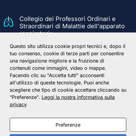
Collegio dei Professori Ordinari e
Straordinari di Malattie dell'apparato
respiratorio
Questo sito utilizza cookie propri tecnici e, dopo il
Il Collegio
Servizi
Info
tuo consenso, cookie di terze parti per consentire
una navigazione migliore e la fruizione di
Home
Accedi
Note legali
contenuti come immagini, video o mappe.
Chi siamo
Informazioni
Crediti immagini
Giunta
Facendo clic su "Accetta tutti" acconsenti
Documenti
Privacy
Componenti
Contatti
Impostazioni
all'utilizzo di queste tecnologie. Puoi anche
cookie
scegliere che tipo di cookie accettare cliccando su
"Preferenze".
Leggi la nostra informativa sulla
privacy
Preferenze
Made with
by Eumed.it