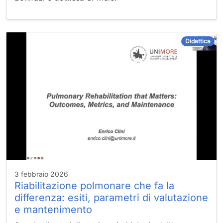
privacy,
l'accesso al
sito o la
compilazione
Didattica
di moduli. È
possibile
impostare il
browser per
bloccare o
avere avvisi
riguardo questi
cookie, ma di
conseguenza
alcune parti del
sito non
funzioneranno.
3 febbraio 2026
Riabilitazione polmonare che fa la
Cookie di
differenza: esiti, parametri di valutazione
funzionalità
Questi cookie
e mantenimento
consentono al