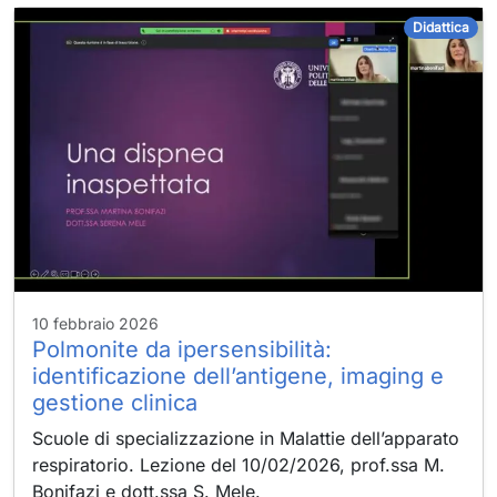
necessari
Didattica
Questi cookie
sono necessari
per il
funzionamento
del sito e non
possono
essere
disattivati nei
nostri sistemi.
Di solito
vengono
impostati solo
in risposta alle
10 febbraio 2026
azioni da te
Polmonite da ipersensibilità:
effettuate che
identificazione dell’antigene, imaging e
costituiscono
una richiesta di
gestione clinica
servizi, come
Scuole di specializzazione in Malattie dell’apparato
l'impostazione
delle
respiratorio. Lezione del 10/02/2026, prof.ssa M.
preferenze di
Bonifazi e dott.ssa S. Mele.