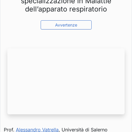
specializzazione in Malattie
vedere questo contenuto. Molto probabilmente
dell’apparato respiratorio
hai i cookie di funzionalità disattivati.
Avvertenze
Rivedi le tue impostazioni
Prof.
Alessandro Vatrella
, Università di Salerno