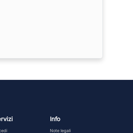
rvizi
Info
cedi
Note legali