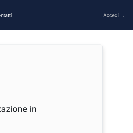
ntatti
Accedi
→
nuto.
zazione in