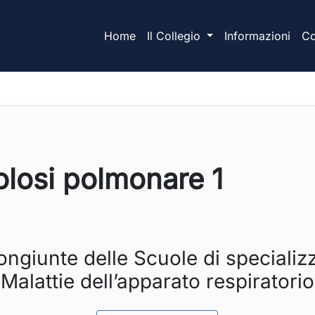
Home
Il Collegio
Informazioni
Co
losi polmonare 1
ue impostazioni potrebbero impedirti di vedere questo conte
Molto probabilmente hai i cookie di funzionalità disattivati.
ongiunte delle Scuole di specializ
Malattie dell’apparato respiratorio
Rivedi le tue impostazioni