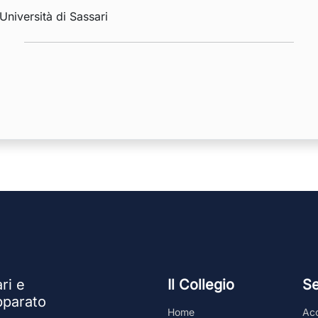
 Università di Sassari
ri e
Il Collegio
Se
apparato
Home
Ac